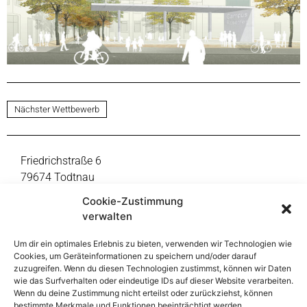
Nächster Wettbewerb
Friedrichstraße 6
79674 Todtnau
Fon +49 7671 9999-0
Cookie-Zustimmung
mail@thoma-lay-buchler.de
verwalten
Um dir ein optimales Erlebnis zu bieten, verwenden wir Technologien wie
Reinsburgstraße 108
Cookies, um Geräteinformationen zu speichern und/oder darauf
70197 Stuttgart
zuzugreifen. Wenn du diesen Technologien zustimmst, können wir Daten
Fon +49 711 391998-47
wie das Surfverhalten oder eindeutige IDs auf dieser Website verarbeiten.
Wenn du deine Zustimmung nicht erteilst oder zurückziehst, können
mail@thoma-lay-buchler.de
bestimmte Merkmale und Funktionen beeinträchtigt werden.