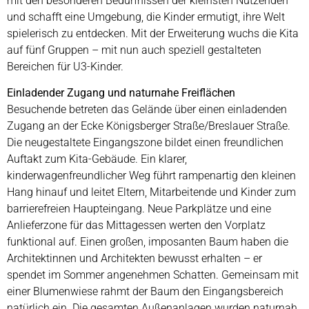
mit den besonderen Bedürfnissen der kleinsten Nutzenden
und schafft eine Umgebung, die Kinder ermutigt, ihre Welt
spielerisch zu entdecken. Mit der Erweiterung wuchs die Kita
auf fünf Gruppen – mit nun auch speziell gestalteten
Bereichen für U3-Kinder.
Einladender Zugang und naturnahe Freiflächen
Besuchende betreten das Gelände über einen einladenden
Zugang an der Ecke Königsberger Straße/Breslauer Straße.
Die neugestaltete Eingangszone bildet einen freundlichen
Auftakt zum Kita-Gebäude. Ein klarer,
kinderwagenfreundlicher Weg führt rampenartig den kleinen
Hang hinauf und leitet Eltern, Mitarbeitende und Kinder zum
barrierefreien Haupteingang. Neue Parkplätze und eine
Anlieferzone für das Mittagessen werten den Vorplatz
funktional auf. Einen großen, imposanten Baum haben die
Architektinnen und Architekten bewusst erhalten – er
spendet im Sommer angenehmen Schatten. Gemeinsam mit
einer Blumenwiese rahmt der Baum den Eingangsbereich
natürlich ein. Die gesamten Außenanlagen wurden naturnah