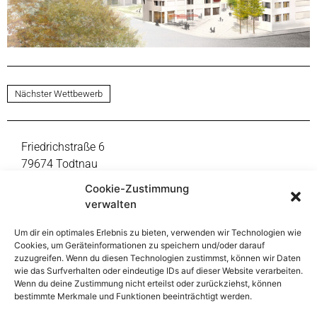
Nächster Wettbewerb
Friedrichstraße 6
79674 Todtnau
Fon +49 7671 9999-0
Cookie-Zustimmung
mail@thoma-lay-buchler.de
verwalten
Um dir ein optimales Erlebnis zu bieten, verwenden wir Technologien wie
Reinsburgstraße 108
Cookies, um Geräteinformationen zu speichern und/oder darauf
70197 Stuttgart
zuzugreifen. Wenn du diesen Technologien zustimmst, können wir Daten
Fon +49 711 391998-47
wie das Surfverhalten oder eindeutige IDs auf dieser Website verarbeiten.
Wenn du deine Zustimmung nicht erteilst oder zurückziehst, können
mail@thoma-lay-buchler.de
bestimmte Merkmale und Funktionen beeinträchtigt werden.