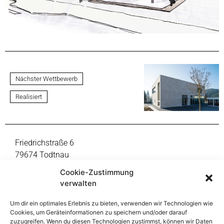
Nächster Wettbewerb
Realisiert
Friedrichstraße 6
79674 Todtnau
Fon +49 7671 9999-0
Cookie-Zustimmung
mail@thoma-lay-buchler.de
verwalten
Um dir ein optimales Erlebnis zu bieten, verwenden wir Technologien wie
Reinsburgstraße 108
Cookies, um Geräteinformationen zu speichern und/oder darauf
70197 Stuttgart
zuzugreifen. Wenn du diesen Technologien zustimmst, können wir Daten