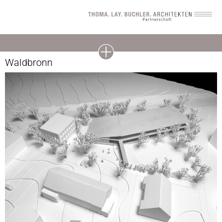
Wettbewerb Neubau Kindertagesstätte Rück II,
Waldbronn