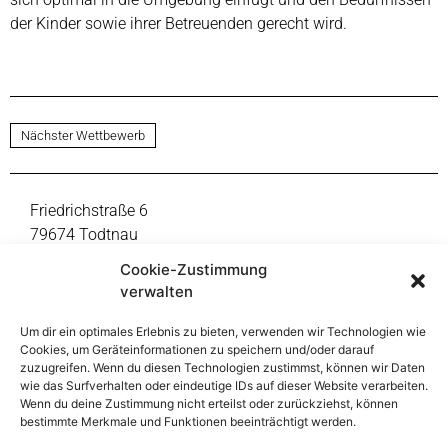
der Kinder sowie ihrer Betreuenden gerecht wird.
Nächster Wettbewerb
Friedrichstraße 6
79674 Todtnau
Fon +49 7671 9999-0
Cookie-Zustimmung
mail@thoma-lay-buchler.de
verwalten
Um dir ein optimales Erlebnis zu bieten, verwenden wir Technologien wie
Reinsburgstraße 108
Cookies, um Geräteinformationen zu speichern und/oder darauf
70197 Stuttgart
zuzugreifen. Wenn du diesen Technologien zustimmst, können wir Daten
Fon +49 711 391998-47
wie das Surfverhalten oder eindeutige IDs auf dieser Website verarbeiten.
Wenn du deine Zustimmung nicht erteilst oder zurückziehst, können
mail@thoma-lay-buchler.de
bestimmte Merkmale und Funktionen beeinträchtigt werden.