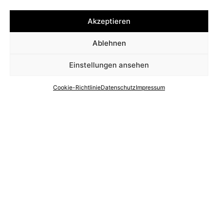
Akzeptieren
Ablehnen
Einstellungen ansehen
Cookie-Richtlinie
Datenschutz
Impressum
Nächster Wettbewerb
Realisiert
Friedrichstraße 6
79674 Todtnau
Fon +49 7671 9999-0
mail@thoma-lay-buchler.de