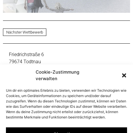
Nächster Wettbewerb
Friedrichstraße 6
79674 Todtnau
Fon +49 7671 9999-0
Cookie-Zustimmung
mail@thoma-lay-buchler.de
verwalten
Um dir ein optimales Erlebnis zu bieten, verwenden wir Technologien wie
Reinsburgstraße 108
Cookies, um Geräteinformationen zu speichern und/oder darauf
70197 Stuttgart
zuzugreifen. Wenn du diesen Technologien zustimmst, können wir Daten
Fon +49 711 391998-47
wie das Surfverhalten oder eindeutige IDs auf dieser Website verarbeiten.
Wenn du deine Zustimmung nicht erteilst oder zurückziehst, können
mail@thoma-lay-buchler.de
bestimmte Merkmale und Funktionen beeinträchtigt werden.
Folge uns