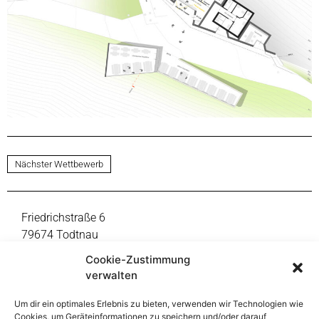
Nächster Wettbewerb
Friedrichstraße 6
79674 Todtnau
Fon +49 7671 9999-0
Cookie-Zustimmung
mail@thoma-lay-buchler.de
verwalten
Um dir ein optimales Erlebnis zu bieten, verwenden wir Technologien wie
Reinsburgstraße 108
Cookies, um Geräteinformationen zu speichern und/oder darauf