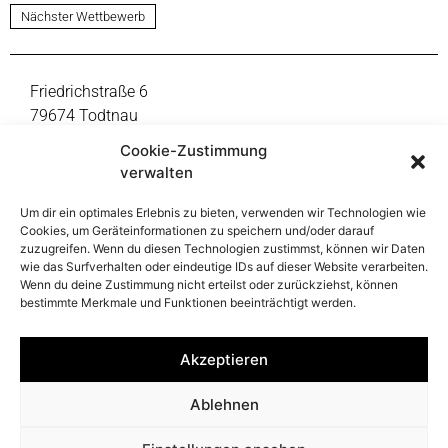
Nächster Wettbewerb
Friedrichstraße 6
79674 Todtnau
Fon +49 7671 9999-0
Cookie-Zustimmung
mail@thoma-lay-buchler.de
verwalten
Um dir ein optimales Erlebnis zu bieten, verwenden wir Technologien wie
Reinsburgstraße 108
Cookies, um Geräteinformationen zu speichern und/oder darauf
70197 Stuttgart
zuzugreifen. Wenn du diesen Technologien zustimmst, können wir Daten
Fon +49 711 391998-47
wie das Surfverhalten oder eindeutige IDs auf dieser Website verarbeiten.
Wenn du deine Zustimmung nicht erteilst oder zurückziehst, können
mail@thoma-lay-buchler.de
bestimmte Merkmale und Funktionen beeinträchtigt werden.
Folge uns
Akzeptieren
auf Instagram
Ablehnen
Impressum